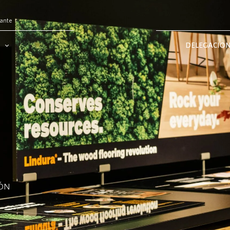
tante
DELEGACIO
IÓN