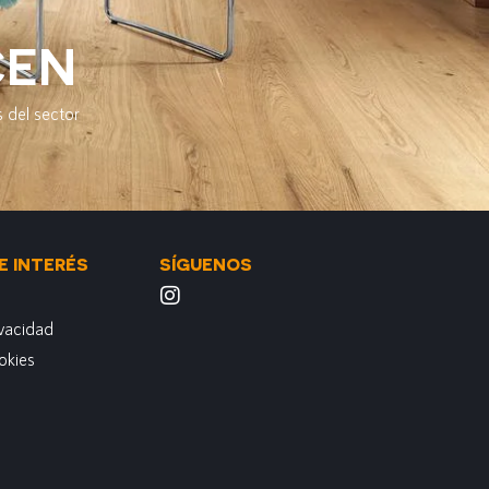
CEN
 del sector
E INTERÉS
SÍGUENOS
ivacidad
okies