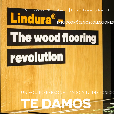
Suelos Meister Nº1 en Almería
Líder en Parquet y Tarima Flo
INICIO
CONÓCENOS
COLECCIONES
UN EQUIPO PERSONALIZADO A TU DISPOSIC
TE DAMOS