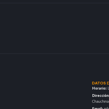
DATOS 
Horario:
Direcció
Chauchina
Email:
in