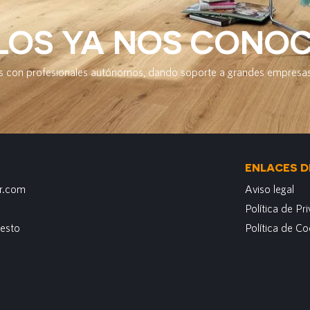
LOS YA NOS CONO
 con profesionales autónomos, dando soporte a grandes empresas
ENLACES D
r.com
Aviso legal
Política de Pr
uesto
Política de Co