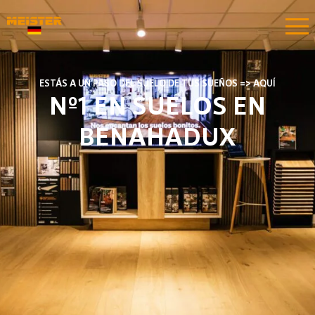
ESTÁS A UN PASO DEL SUELO DE TUS SUEÑOS => AQUÍ
Nº1 EN SUELOS EN
BENAHADUX