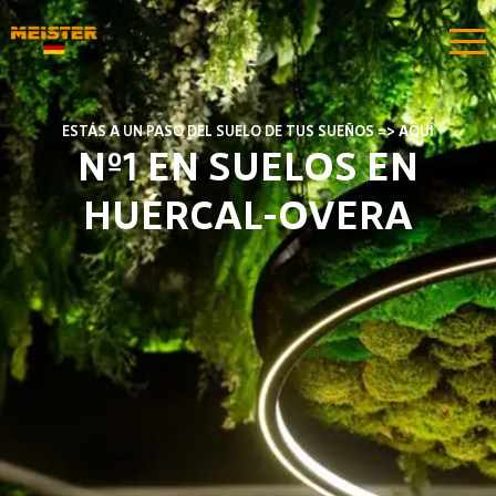
ESTÁS A UN PASO DEL SUELO DE TUS SUEÑOS => AQUÍ
Nº1 EN SUELOS EN
HUÉRCAL-OVERA